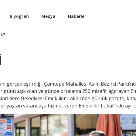
Biyografi
Medya
Haberler
ık?
İ
ışını gerçekleştirdiği, Çamtepe Mahallesi Asım Bezirci Parkı’
er günü açık olan ve günde ortalama 250 misafir ağırlayan Eme
rlıdere Belediyesi Emekliler Lokali’nde günlük gazete, kitap
her yaştan vatandaşa hizmet veren Emekliler Lokali’nde ayrıc